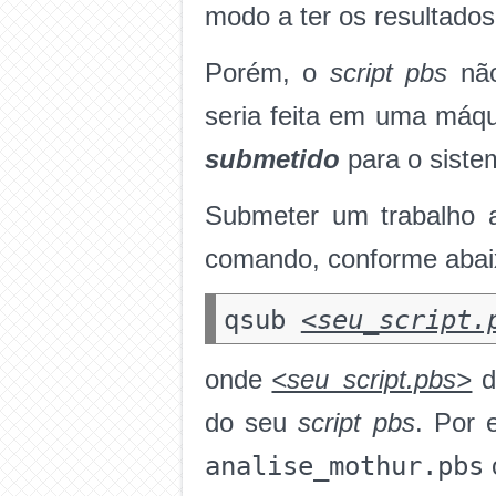
modo a ter os resultados
Porém, o
script pbs
não
seria feita em uma máq
submetido
para o siste
Submeter um trabalho
comando, conforme abai
qsub
<seu_script.
onde
<seu_script.pbs>
d
do seu
script pbs
. Por 
analise_mothur.pbs