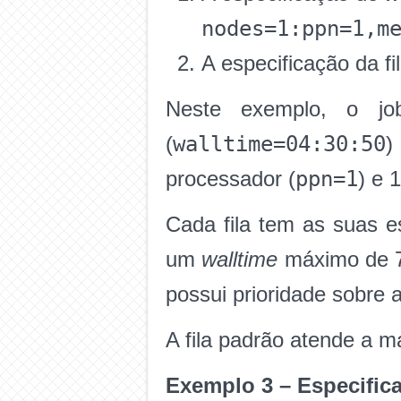
nodes=1:ppn=1,m
A especificação da fi
Neste exemplo, o jo
walltime=04:30:50
(
)
ppn=1
processador (
) e 
Cada fila tem as suas es
um
walltime
máximo de 72
possui prioridade sobre a
A fila padrão atende a m
Exemplo 3 – Especifican