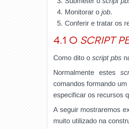
Submeter o
script
pb
Monitorar o
job
.
Conferir e tratar os r
4.1 O
script
p
Como dito o
script pbs
na
Normalmente estes
scr
comandos formando um r
especificar os recursos 
A seguir mostraremos ex
muito utilizado na const