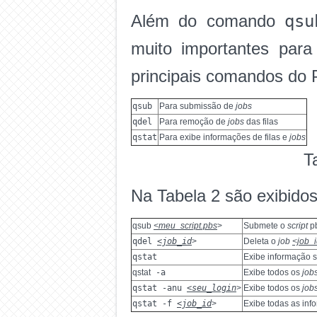
qsu
Além do comando
muito importantes par
principais comandos do
qsub
Para submissão de
jobs
qdel
Para remoção de
jobs
das filas
qstat
Para exibe informações de filas e
jobs
T
Na Tabela 2 são exibidos
qsub
<meu_script.pbs
>
Submete o
script
pb
qdel
<job_id
>
Deleta o
job
<job_
qstat
Exibe informação s
qstat
-a
Exibe todos os
job
qstat -anu
<seu_login
>
Exibe todos os
job
qstat -f
<job_id
>
Exibe todas as in