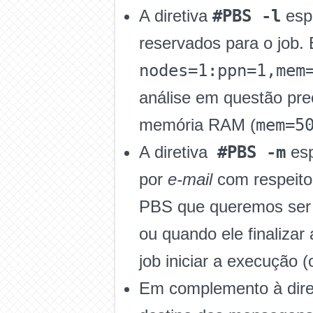
#PBS -l
A diretiva
espe
reservados para o job. 
nodes=1:ppn=1,mem
análise em questão pre
mem=5
memória RAM (
#PBS -m
A diretiva
esp
por
e-mail
com respeit
PBS que queremos ser 
ou quando ele finalizar
job iniciar a execução (
Em complemento à dire