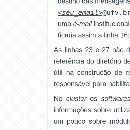
destino das mensagens. 
<seu_email>
@ufv.b
uma
e-mail
institucional
ficaria assim a linha 16
As linhas 23 e 27 não d
referência do diretório
útil na construção de r
responsável para habilit
No
cluster
os
software
informações sobre util
um pouco sobre módulo