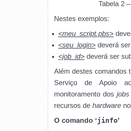
Tabela 2 
Nestes exemplos:
<meu_script.pbs>
dever
<seu_login>
deverá ser
<job_id>
deverá ser subs
Além destes comandos te
Serviço de Apoio ao
monitoramento dos
jobs
recursos de
hardware
n
jinfo
O comando ‘
’