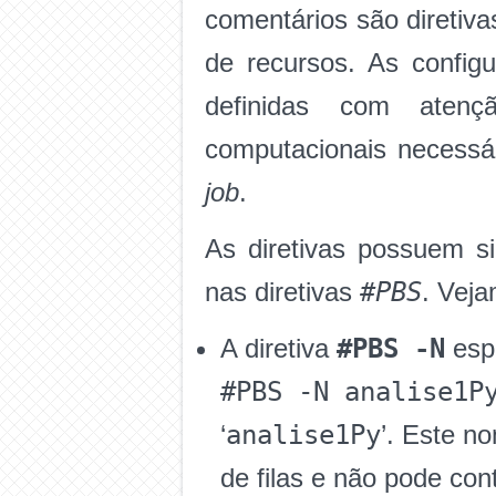
comentários são diretiv
de recursos. As config
definidas com atenç
computacionais necessá
job
.
As diretivas possuem si
#PBS
nas diretivas
. Veja
#PBS -N
A diretiva
esp
#PBS -N analise1P
analise1Py
‘
’. Este n
de filas e não pode con